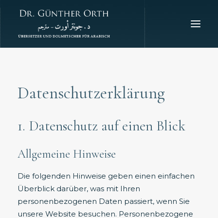
HOME
ZUR PERSON
Datenschutzerklärung
FACHGEBIETE / TECHNISCHES
AKTUELLES
1. Datenschutz auf einen Blick
FÜR VERLAGE
FÜR JOURNALISTEN+
Allgemeine Hinweise
GALERIE
Die folgenden Hinweise geben einen einfachen
ESSAYS
Überblick darüber, was mit Ihren
HÖRPROBE
personenbezogenen Daten passiert, wenn Sie
ENGLISH
unsere Website besuchen. Personenbezogene