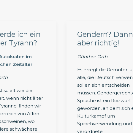
rde ich ein
Gendern? Dann
er Tyrann?
aber richtig!
 Autokraten im
Günther Orth
schen Zeitalter
Es erregt die Gemüter, 
Orth
alle, die Deutsch verwe
sollen sich entscheiden
t so alt wie die
müssen. Gendergerecht
t, wenn nicht älter
Sprache ist ein Reizwort
 Tyrannei finden wir
geworden, an dem sich 
ierreich von Affen
Kulturkampf um
ldschweinen, wo
Sprachverwendung und
Tiere schwächere
verordnete