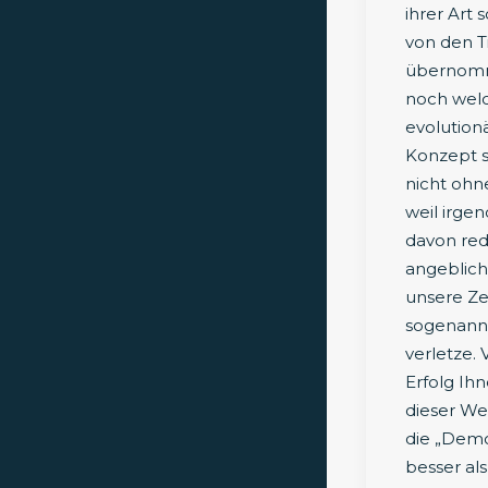
ihrer Art 
von den T
übernomme
noch welc
evolution
Konzept s
nicht ohn
weil irge
davon red
angeblich
unsere Ze
sogenann
verletze. 
Erfolg Ih
dieser We
die „Demok
besser als