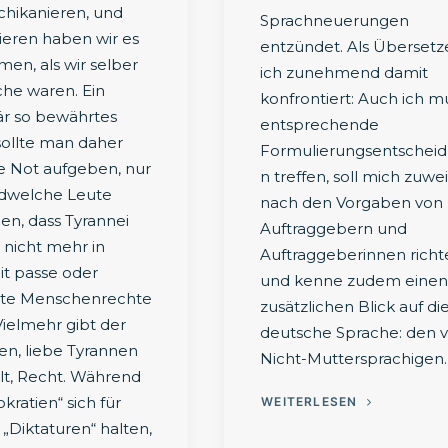
schikanieren, und
Sprachneuerungen
ieren haben wir es
entzündet. Als Übersetz
n, als wir selber
ich zunehmend damit
he waren. Ein
konfrontiert: Auch ich m
är so bewährtes
entsprechende
ollte man daher
Formulierungsentschei
e Not aufgeben, nur
n treffen, soll mich zuwe
ndwelche Leute
nach den Vorgaben von
en, dass Tyrannei
Auftraggebern und
 nicht mehr in
Auftraggeberinnen richt
it passe oder
und kenne zudem einen
te Menschenrechte
zusätzlichen Blick auf di
Vielmehr gibt der
deutsche Sprache: den 
nen, liebe Tyrannen
Nicht-Muttersprachigen.
lt, Recht. Während
ratien“ sich für
WEITERLESEN
 „Diktaturen“ halten,