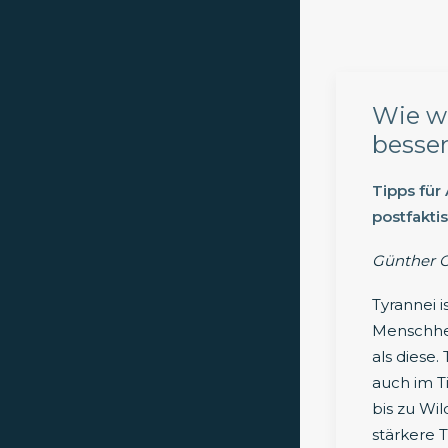
Wie we
besser
Tipps für
postfakti
Günther 
Tyrannei is
Menschhei
als diese.
auch im T
bis zu Wi
stärkere 