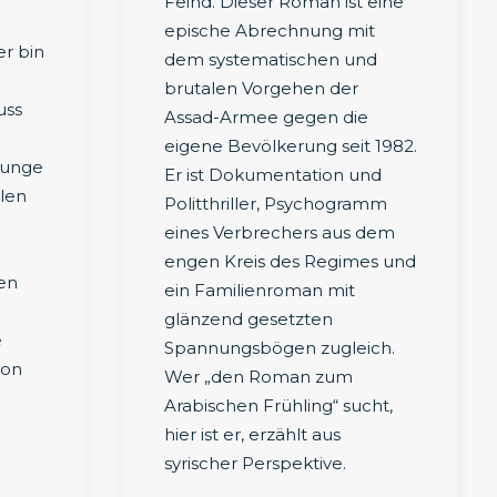
Feind. Dieser Roman ist eine
epische Abrechnung mit
er bin
dem systematischen und
brutalen Vorgehen der
uss
Assad-Armee gegen die
eigene Bevölkerung seit 1982.
dunge
Er ist Dokumentation und
ilen
Politthriller, Psychogramm
eines Verbrechers aus dem
engen Kreis des Regimes und
en
ein Familienroman mit
glänzend gesetzten
e
Spannungsbögen zugleich.
von
Wer „den Roman zum
Arabischen Frühling“ sucht,
hier ist er, erzählt aus
syrischer Perspektive.